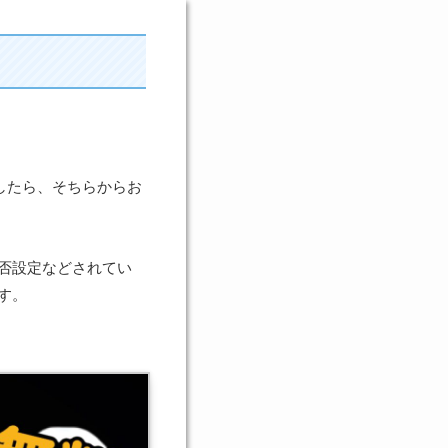
ましたら、そちらからお
否設定などされてい
ます。