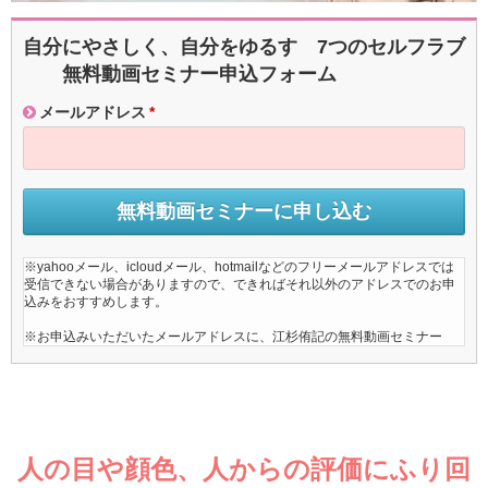
自分にやさしく、自分をゆるす 7つのセルフラブ
無料動画セミナー申込フォーム
メールアドレス
*
※yahooメール、icloudメール、hotmailなどのフリーメールアドレスでは
受信できない場合がありますので、できればそれ以外のアドレスでのお申
込みをおすすめします。
※お申込みいただいたメールアドレスに、江杉侑記の無料動画セミナー
（全７回）のURLを記載したメールを、７回にわたってお届けします。
※10分以内にメールが届かない場合は、メールアドレスが誤記入になって
いるか、メールサービスやメールソフトで「迷惑メール」フォルダに振り
分けられている可能性があります。
※メールアドレスは、江杉侑記が定期的に情報を配信するメールレターに
人の目や顔色、人からの評価にふり回
登録されますが、いつでも簡単に登録解除できます。